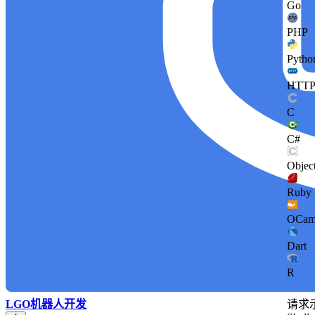
Go
PHP
Pytho
HTT
C
C#
Objec
Ruby
OCam
Dart
R
请求
LGO机器人开发