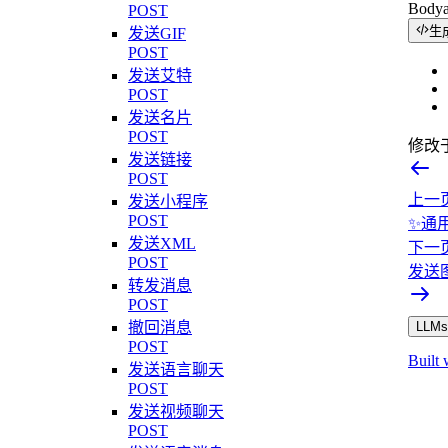
Body
POST
生
发送GIF
POST
发送艾特
POST
发送名片
POST
修改
发送链接
POST
上一
发送小程序
POST
✨通
发送XML
下一
POST
发送
转发消息
POST
撤回消息
LLMs.
POST
Built 
发送语言聊天
POST
发送视频聊天
POST