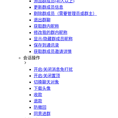
添加群成员(40人以上)
更新群成员信息
剔除群成员（需要管理员或群主）
退出群聊
获取群内昵称
修改我的群内昵称
显示/隐藏群成员昵称
保存到通讯录
获取群成员邀请详情
会话操作
开启/关闭消息免打扰
开启/关闭置顶
切换聊天对象
下载头像
收款
退款
防撤回
同意进群