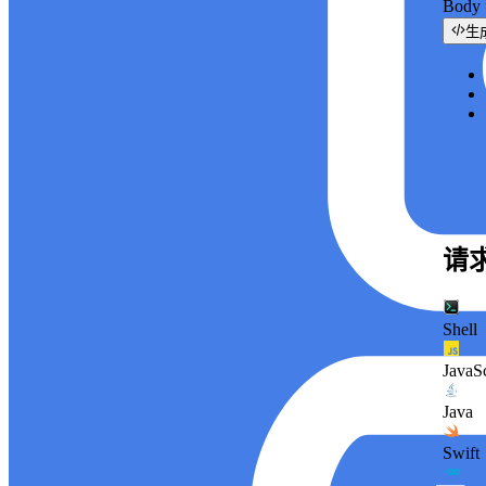
Bod
生
请
Shell
JavaSc
Java
Swift