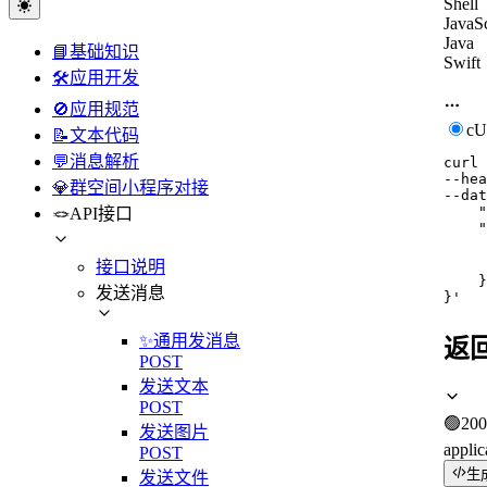
Shell
JavaSc
Java
📘基础知识
Swift
🛠️应用开发
🚫应用规范
c
📝文本代码
💬消息解析
curl
--hea
💎群空间小程序对接
--dat
    "
🪢API接口
    "
     
    
接口说明
    }

发送消息
}'
✨通用发消息
返
POST
发送文本
POST
🟢
200
发送图片
applic
POST
生
发送文件