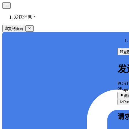
发送消息
复制页面
复
发
POST
/api
调
Run
请