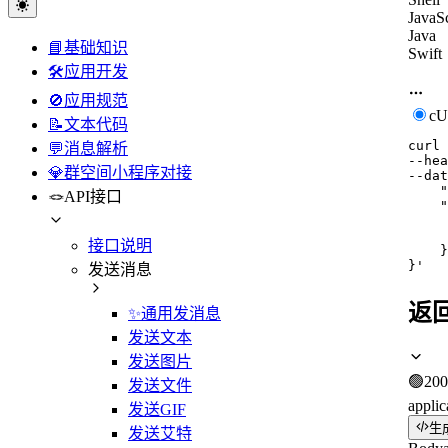
JavaSc
Java
📘基础知识
Swift
🛠️应用开发
🚫应用规范
c
📝文本代码
curl
💬消息解析
--hea
💎群空间小程序对接
--dat
    "
🪢API接口
    "
     
     
接口说明
    }

}'
发送消息
返
✨通用发消息
发送文本
发送图片
🟢
200
发送文件
applic
发送GIF
生
发送艾特