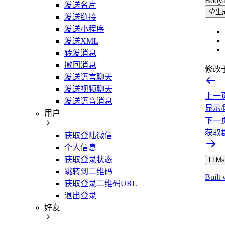
Body
发送名片
生
发送链接
发送小程序
发送XML
转发消息
撤回消息
修改
发送语言聊天
发送视频聊天
上一
发送语音消息
显示
用户
下一
获取
获取登陆微信
个人信息
获取登录状态
LLMs.
跳转到二维码
Built 
获取登录二维码URL
退出登录
好友