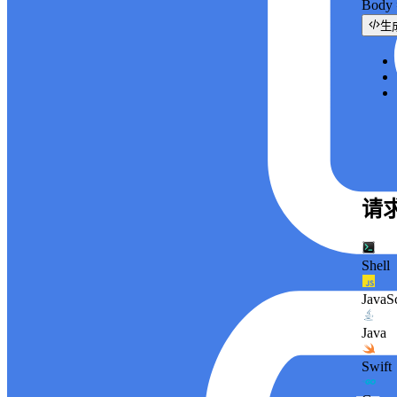
Bod
生
请
Shell
JavaSc
Java
Swift