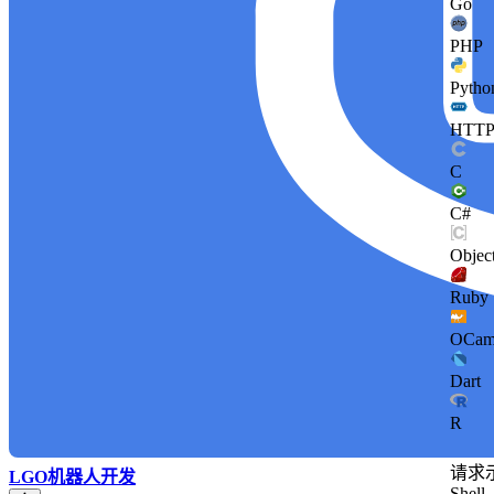
Go
PHP
Pytho
HTT
C
C#
Objec
Ruby
OCam
Dart
R
请求
LGO机器人开发
Shell