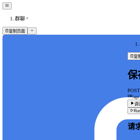
群聊
复制页面
复
保
POST
/api
调
Run
请