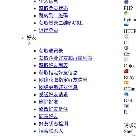
个人信息
PHP
获取登录状态
跳转到二维码
Pytho
获取登录二维码URL
退出登录
HTT
好友
C
获取通讯录
C#
获取企业好友和群聊列表
获取好友列表
Objec
获取指定好友信息
Ruby
网络获取指定好友信息
网络更新好友信息
OCam
发送好友请求
Dart
删除好友
修改好友备注
R
同意好友
好友状态检测
请求
搜索联系人
Shell