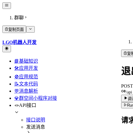
群聊
复制页面
LGO机器人开发
复
📘基础知识
🛠️应用开发
退
🚫应用规范
📝文本代码
POST
💬消息解析
/api
💎群空间小程序对接
调
🪢API接口
Run
请
接口说明
发送消息