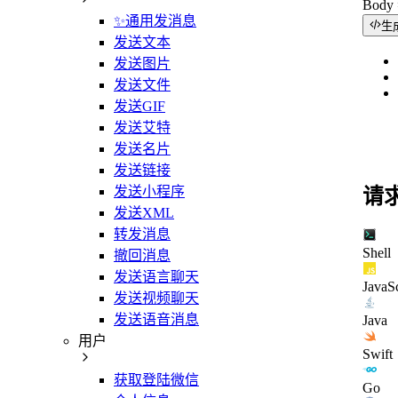
Bod
✨通用发消息
生
发送文本
发送图片
发送文件
发送GIF
发送艾特
发送名片
发送链接
发送小程序
请
发送XML
转发消息
Shell
撤回消息
发送语言聊天
JavaSc
发送视频聊天
发送语音消息
Java
用户
Swift
获取登陆微信
Go