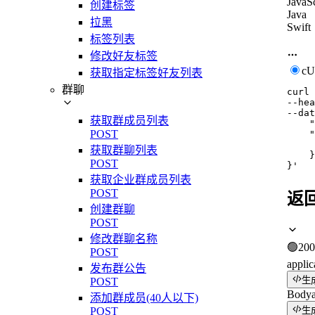
JavaSc
创建标签
Java
拉黑
Swift
标签列表
修改好友标签
c
获取指定标签好友列表
群聊
curl
--hea
--dat
获取群成员列表
    "
POST
    "
     
获取群聊列表
    }

POST
}'
获取企业群成员列表
POST
返
创建群聊
POST
修改群聊名称
🟢
200
POST
applic
发布群公告
生
POST
Body
添加群成员(40人以下)
POST
生