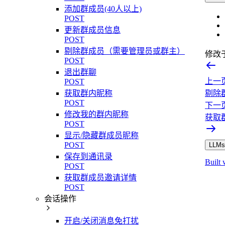
添加群成员(40人以上)
POST
更新群成员信息
POST
剔除群成员（需要管理员或群主）
修改
POST
退出群聊
上一
POST
获取群内昵称
剔除
POST
下一
修改我的群内昵称
获取
POST
显示/隐藏群成员昵称
POST
LLMs.
保存到通讯录
Built 
POST
获取群成员邀请详情
POST
会话操作
开启/关闭消息免打扰